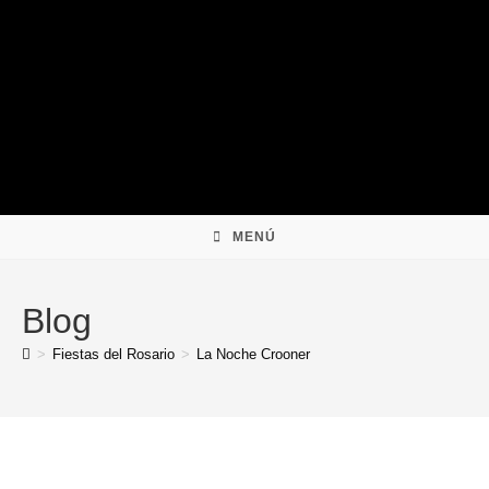
Ir
al
contenido
MENÚ
Blog
>
Fiestas del Rosario
>
La Noche Crooner