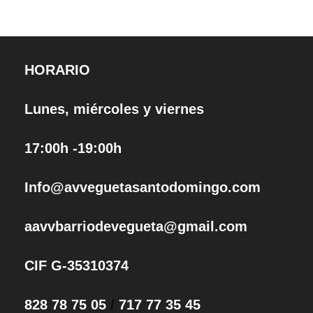
HORARIO
Lunes, miércoles y viernes
17:00h -19:00h
Info@avveguetasantodomingo.com
aavvbarriodevegueta@gmail.com
CIF G-35310374
828 78 75 05
/
717 77 35 45