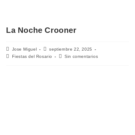
La Noche Crooner
Autor
Publicación
Jose Miguel
septiembre 22, 2025
de
de
Categoría
Comentarios
Fiestas del Rosario
Sin comentarios
la
la
de
de
entrada:
entrada:
la
la
entrada:
entrada: