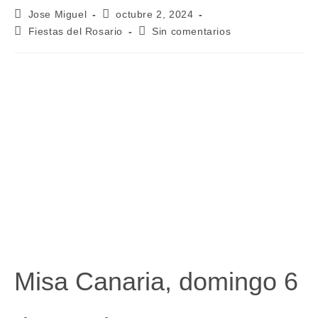
Autor
Publicación
Jose Miguel
octubre 2, 2024
de
de
Categoría
Comentarios
Fiestas del Rosario
Sin comentarios
la
la
de
de
entrada:
entrada:
la
la
entrada:
entrada:
Misa Canaria, domingo 6