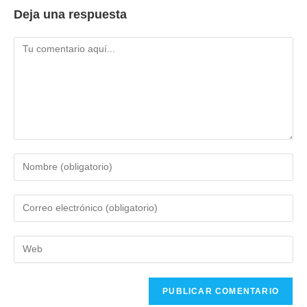
Deja una respuesta
Comentario
Introduce
tu
nombre
Introduce
o
tu
nombre
dirección
Introduce
de
de
la
usuario
correo
URL
para
electrónico
de
comentar
para