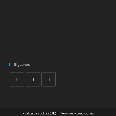
Síguenos
Se
Se
Se
abre
abre
abre
en
en
en
una
una
una
Política de cookies (UE)
Términos y condiciones
nueva
nueva
nueva