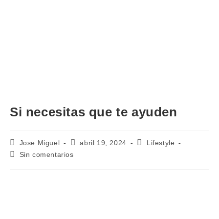
Si necesitas que te ayuden
Autor
Publicación
Categoría
Jose Miguel
abril 19, 2024
Lifestyle
de
de
de
Comentarios
Sin comentarios
la
la
la
de
entrada:
entrada:
entrada:
la
entrada: