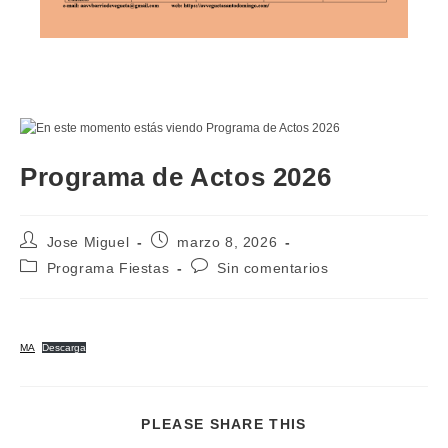
Programa de Actos 2026
Autor
Publicación
Jose Miguel
marzo 8, 2026
de
de
Categoría
Comentarios
Programa Fiestas
Sin comentarios
la
la
de
de
entrada:
entrada:
la
la
entrada:
entrada:
MA
Descarga
COMPARTIR
PLEASE SHARE THIS
ESTE