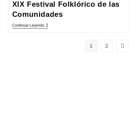
XIX Festival Folklórico de las
Comunidades
XIX
Continuar Leyendo
Festival
Folklórico
De
Las
1
2
Ir a la 
Comunidades