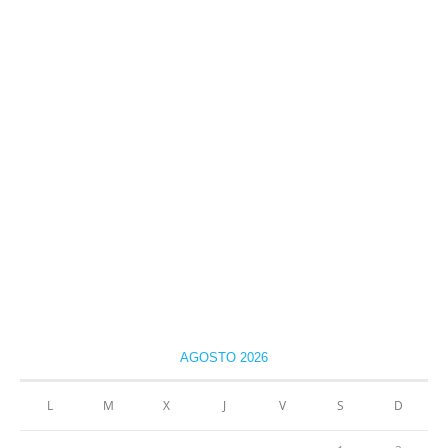
AGOSTO 2026
L
M
X
J
V
S
D