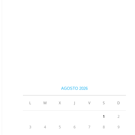
AGOSTO 2026
L
M
X
J
V
S
D
1
2
3
4
5
6
7
8
9