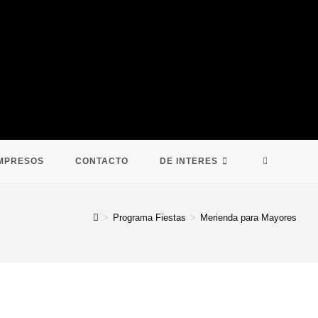
ALTERNA
MPRESOS
CONTACTO
DE INTERES
BÚSQUED
>
Programa Fiestas
>
Merienda para Mayores
DE
LA