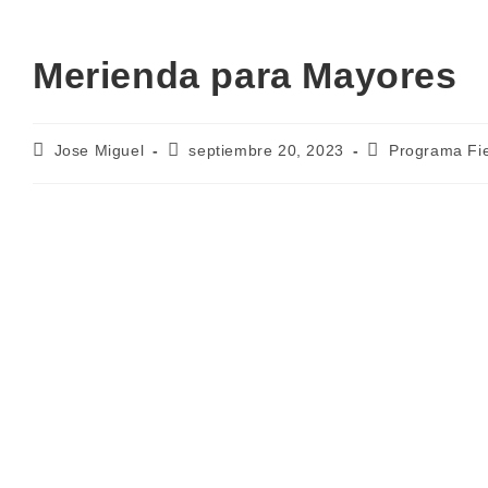
Merienda para Mayores
Autor
Publicación
Categoría
Jose Miguel
septiembre 20, 2023
Programa Fi
de
de
de
la
la
la
entrada:
entrada:
entrada: